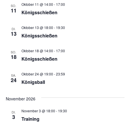
n
Oktober 11 @ 14:00
-
17:00
n
SO.
-
11
Königsschießen
N
Oktober 13 @ 18:00
-
19:30
a
DI.
13
Königsschießen
v
i
Oktober 18 @ 14:00
-
17:00
SO.
18
Königsschießen
g
a
Oktober 24 @ 19:00
-
23:59
SA.
24
t
Königsball
i
November 2026
o
n
November 3 @ 18:00
-
19:30
DI.
3
Training