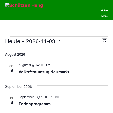
Menü
Schützen
Heng
Veranstaltungen
Heute
 - 
2026-11-03
A
V
L
D
i
e
n
a
s
August 2026
r
t
t
s
u
e
August 9 @ 14:00
-
17:00
a
SO.
m
9
i
Volksfestumzug Neumarkt
w
n
ä
c
h
s
September 2026
l
h
t
e
September 8 @ 18:00
-
19:30
n
DI.
t
a
8
.
Ferienprogramm
e
l