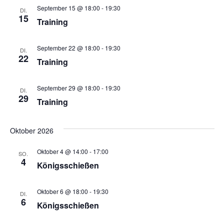
September 15 @ 18:00
-
19:30
DI.
t
n
15
Training
u
-
n
September 22 @ 18:00
-
19:30
DI.
N
22
Training
g
a
A
September 29 @ 18:00
-
19:30
DI.
v
29
n
Training
i
s
Oktober 2026
g
i
c
Oktober 4 @ 14:00
-
17:00
a
SO.
4
Königsschießen
h
t
t
Oktober 6 @ 18:00
-
19:30
i
DI.
6
e
Königsschießen
o